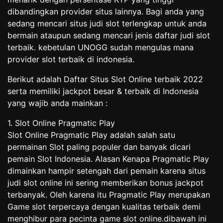
dibandingkan provider situs lainnya. Bagi anda yang
sedang mencari situs judi slot terlengkap untuk anda
bermain ataupun sedang mencari jenis daftar judi slot
terbaik. kebetulan UNOGG sudah mengulas mana
provider slot terbaik di indonesia.
Berikut adalah Daftar Situs Slot Online terbaik 2022
serta memiliki jackpot besar & terbaik di Indonesia
yang wajib anda mainkan :
1. Slot Online Pragmatic Play
Slot Online Pragmatic Play adalah salah satu
permainan Slot paling populer dan banyak dicari
pemain Slot Indonesia. Alasan Kenapa Pragmatic Play
dimainkan hampir setengah dari pemain karena situs
judi slot online ini sering memberikan bonus jackpot
terbanyak. Oleh karena itu Pragmatic Play merupakan
Game slot terpercaya dengan kualitas terbaik demi
menghibur para pecinta game slot online.dibawah ini