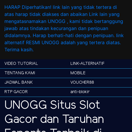
HARAP Diperhatikan! link lain yang tidak tertera di
atas harap tidak diakses dan abaikan Link lain yang
mengatasnamakan UNOGG , kami tidak bertanggung
jawab atas tindakan kecurangan dan penipuan
didalamnya. Harap berhati-hati dengan penipuan. link
alternatif RESMI UNOGG adalah yang tertera diatas.
Terima kasih.
VIDEO TUTORIAL
LINK-ALTERNATIF
TENTANG KAMI
MOBILE
JADWAL BANK
VOUCHER88
RTP GACOR
anti-blokir
UNOGG Situs Slot
Gacor dan Taruhan