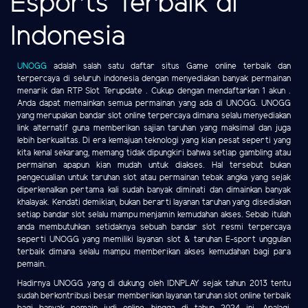
Esports Terbaik di
Indonesia
UNOGG
adalah salah satu daftar situs Game online terbaik dan
terpercaya di seluruh indonesia dengan menyediakan banyak permainan
menarik dan RTP Slot Terupdate . Cukup dengan mendaftarkan 1 akun .
Anda dapat memainkan semua permainan yang ada di UNOGG. UNOGG
yang merupakan bandar slot online terpercaya dimana selalu menyediakan
link alternatif guna memberikan sajian taruhan yang maksimal dan juga
lebih berkualitas. Di era kemajuan teknologi yang kian pesat seperti yang
kita kenal sekarang, memang tidak dipungkiri bahwa setiap gambling atau
permainan apapun kian mudah untuk diakses. Hal tersebut bukan
pengecualian untuk taruhan slot atau permainan tebak angka yang sejak
diperkenalkan pertama kali sudah banyak diminati dan dimainkan banyak
khalayak. Kendati demikian, bukan berarti layanan taruhan yang disediakan
setiap bandar slot selalu mampu menjamin kemudahan akses. Sebab itulah
anda membutuhkan setidaknya sebuah bandar slot resmi terpercaya
seperti UNOGG yang memiliki layanan slot & taruhan E-sport unggulan
terbaik dimana selalu mampu memberikan akses kemudahan bagi para
pemain.
Hadirnya UNOGG yang di dukung oleh IDNPLAY sejak tahun 2013 tentu
sudah berkontribusi besar memberikan layanan taruhan slot online terbaik