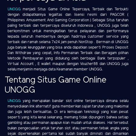
UNOGG
menjadi Situs Game Online Tepercaya, Terbaik dan Terbukti
dengan didapatkannya legalitas dan lisensi resmi dari PAGCOR (
Philippines Amusement And Gaming Corporation ) Sebagai Situs taruhan
paling terbaik dan terpercaya diseluruh indonesia , UNOGG juga telah
berkomitmen untuk meningkatkan terus pelayanan dan performanya
kepada seluruh membernya dengan hadirnya customer service yang
terbaik dan ramah selama 7x24 jam penuh NonStop . Bermain di UNOGG
juga banyak keunggulan yang bisa anda dapatkan seperti Proses Deposit
Dan Withdraw yang cepat, Info Permainan Terbaik dan Beragam pilihan
Metode Pembayaran yang didukung oleh berbagai Bank terpopuler ,
Virtual Account , E wallet maupun dengan Voucher88 dan UNOGG juga
selalu menjamin menjaga data Keamanan member UNOGG.
Tentang Situs Game Online
UNOGG
UNOGG
yang merupakan bandar slot online terpercaya dimana selalu
menyediakan link alternatif guna memberikan sajian taruhan yang maksimal
dan juga lebih berkualitas. Di era kemajuan teknologi yang kian pesat
seperti yang kita kenal sekarang, memang tidak dipungkiri bahwa setiap
gambling atau permainan apapun kian mudah untuk diakses. Hal tersebut
bukan pengecualian untuk taruhan slot atau permainan tebak angka yang
sejak diperkenalkan pertama kali sudah banyak diminati dan dimainkan