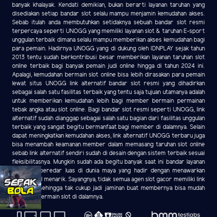
banyak khalayak. Kendati demikian, bukan berarti layanan taruhan yang
disediakan setiap bandar slot selalu mampu menjamin kemudahan akses.
Sebab itulah anda membutuhkan setidaknya sebuah bandar slot resmi
terpercaya seperti UNOGG yang memiliki layanan slot & taruhan E-sport
unggulan terbaik dimana selalu mampu memberikan akses kemudahan bagi
para pemain. Hadirnya UNOGG yang di dukung oleh IDNPLAY sejak tahun
2013 tentu sudah berkontribusi besar memberikan layanan taruhan slot
online terbaik bagi banyak pemain judi online hingga di tahun 2024 ini.
Apalagi, kemudahan bermain slot online bisa lebih dirasakan para pemain
lewat situs UNOGG link alternatif bandar slot resmi yang dihadirkan
sebagai salah satu fasilitas terbaik yang tentu saja tujuan utamanya adalah
untuk memberikan kemudahan lebih bagi member bermain permainan
tebak angka atau slot online. Bagi bandar slot resmi seperti UNOGG, link
alternatif sudah dianggap sebagai salah satu bagian dari fasilitas unggulan
terbaik yang sangat begitu bermanfaat bagi member di dalamnya. Selain
dapat meningkatkan kemudahan akses, link alternatif UNOGG terbaru juga
bisa menambah keamanan member dalam memasang taruhan slot online
sebab link alternatif sendiri sudah di desain dengan sistem terbaik sesuai
fleksibilitasnya. Mungkin sudah ada begitu banyak saat ini bandar layanan
slot yang beredar luas di dunia maya yang hadir dengan menawarkan
sederet hal menarik. Sayangnya, tidak semua agen slot gacor memiliki link
alternatif sehingga tak cukup jadi jaminan buat membernya bisa mudah
dan aman bermain slot di dalamnya.