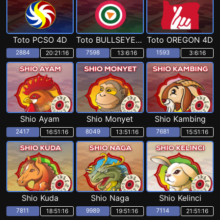
Toto PCSO 4D
Toto BULLSEYE 4D
Toto OREGON 4D
2884
7598
1593
20:21:15
13:6:15
3:6:15
Shio Ayam
Shio Monyet
Shio Kambing
2417
8049
7681
16:51:15
13:51:15
15:51:15
Shio Kuda
Shio Naga
Shio Kelinci
7811
9989
7114
18:51:15
19:51:15
21:51:15