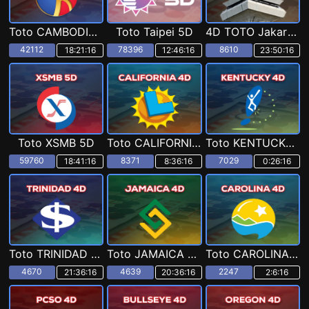
Toto CAMBODIA 5D
Toto Taipei 5D
4D TOTO Jakarta POOLS
42112
78396
8610
18:21:15
12:46:15
23:50:15
Toto XSMB 5D
Toto CALIFORNIA 4D
Toto KENTUCKY 4D
59760
8371
7029
18:41:15
8:36:15
0:26:15
Toto TRINIDAD & TOBAGO 4D
Toto JAMAICA 4D
Toto CAROLINA 4D
4670
4639
2247
21:36:15
20:36:15
2:6:15