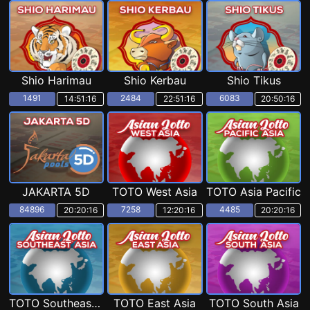
Shio Harimau
Shio Kerbau
Shio Tikus
1491
2484
6083
14:51:15
22:51:15
20:50:15
JAKARTA 5D
TOTO West Asia
TOTO Asia Pacific
84896
7258
4485
20:20:15
12:20:15
20:20:15
TOTO Southeast Asia
TOTO East Asia
TOTO South Asia