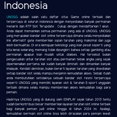
Indonesia
UNOGG
adalah salah satu daftar situs Game online terbaik dan
terpercaya di seluruh indonesia dengan menyediakan banyak permainan
menarik dan RTP Slot Terupdate . Cukup dengan mendaftarkan 1 akun .
Anda dapat memainkan semua permainan yang ada di UNOGG. UNOGG
yang merupakan bandar slot online terpercaya dimana selalu menyediakan
link alternatif guna memberikan sajian taruhan yang maksimal dan juga
lebih berkualitas. Di era kemajuan teknologi yang kian pesat seperti yang
kita kenal sekarang, memang tidak dipungkiri bahwa setiap gambling atau
permainan apapun kian mudah untuk diakses. Hal tersebut bukan
pengecualian untuk taruhan slot atau permainan tebak angka yang sejak
diperkenalkan pertama kali sudah banyak diminati dan dimainkan banyak
khalayak. Kendati demikian, bukan berarti layanan taruhan yang disediakan
setiap bandar slot selalu mampu menjamin kemudahan akses. Sebab itulah
anda membutuhkan setidaknya sebuah bandar slot resmi terpercaya
seperti UNOGG yang memiliki layanan slot & taruhan E-sport unggulan
terbaik dimana selalu mampu memberikan akses kemudahan bagi para
pemain.
Hadirnya UNOGG yang di dukung oleh IDNPLAY sejak tahun 2013 tentu
sudah berkontribusi besar memberikan layanan taruhan slot online terbaik
bagi banyak pemain judi online hingga di tahun 2024 ini. Apalagi,
kemudahan bermain slot online bisa lebih dirasakan para pemain lewat