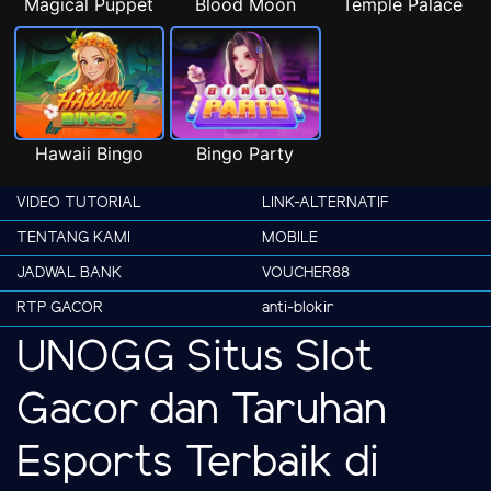
Magical Puppet
Blood Moon
Temple Palace
Hawaii Bingo
Bingo Party
VIDEO TUTORIAL
LINK-ALTERNATIF
TENTANG KAMI
MOBILE
JADWAL BANK
VOUCHER88
RTP GACOR
anti-blokir
UNOGG Situs Slot
Gacor dan Taruhan
Esports Terbaik di