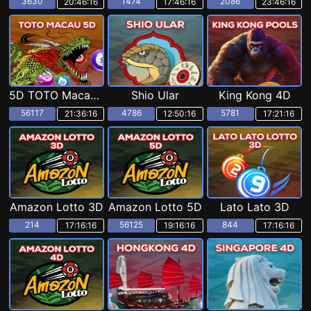
3630
1474
2086
20:46:15
17:46:15
23:46:15
5D TOTO Macau POOLS
Shio Ular
King Kong 4D
56117
4786
5781
21:36:15
12:50:15
17:21:15
Amazon Lotto 3D
Amazon Lotto 5D
Lato Lato 3D
214
56125
844
17:16:15
19:16:15
17:16:15